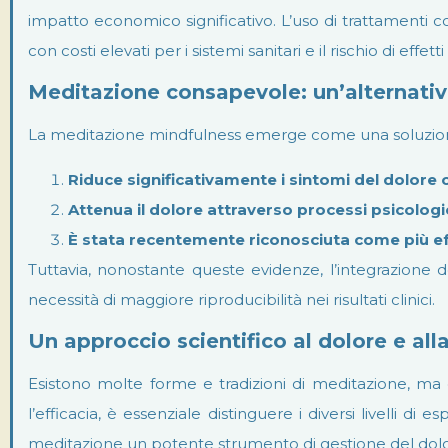
impatto economico significativo. L’uso di trattamenti 
con costi elevati per i sistemi sanitari e il rischio di effet
Meditazione consapevole: un’alternati
La meditazione mindfulness emerge come una soluzione na
Riduce significativamente i sintomi del dolore 
Attenua il dolore attraverso processi psicologici
È stata recentemente riconosciuta come più ef
Tuttavia, nonostante queste evidenze, l’integrazione d
necessità di maggiore riproducibilità nei risultati clinici.
Un approccio scientifico al dolore e al
Esistono molte forme e tradizioni di meditazione, ma gl
l’efficacia, è essenziale distinguere i diversi livelli d
meditazione un potente strumento di gestione del dolo